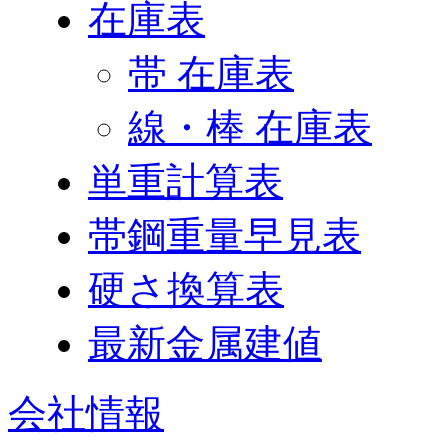
在庫表
帯 在庫表
線・棒 在庫表
単重計算表
帯鋼重量早見表
硬さ換算表
最新金属建値
会社情報