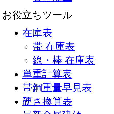
お役立ちツール
在庫表
帯 在庫表
線・棒 在庫表
単重計算表
帯鋼重量早見表
硬さ換算表