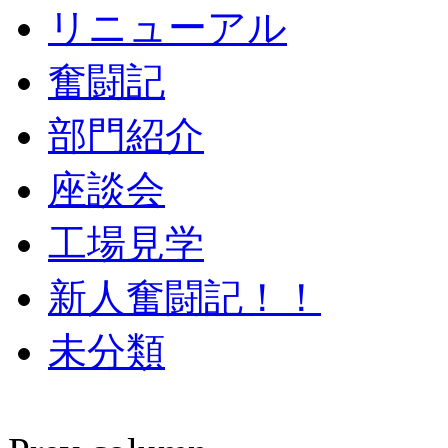
リニューアル
奮闘記
部門紹介
座談会
工場見学
新人奮闘記！！
未分類