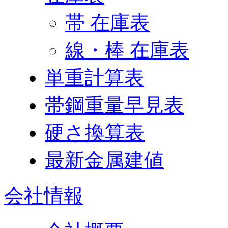
帯 在庫表
線・棒 在庫表
単重計算表
帯鋼重量早見表
硬さ換算表
最新金属建値
会社情報