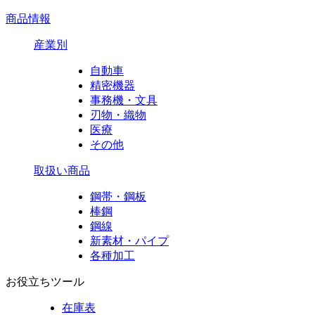
商品情報
産業別
自動車
精密機器
事務機・文具
刃物・織物
医療
その他
取扱い商品
鋼帯・鋼板
棒鋼
鋼線
新素材・パイプ
各種加工
お役立ちツール
在庫表