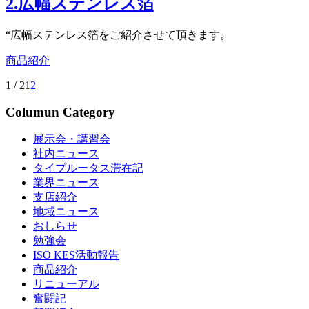
2.広幅ステンレス箔
“広幅ステンレス箔をご紹介させて頂きます。
商品紹介
1 / 2
1
2
Columun Category
展示会・講習会
社内ニュース
タイプルータス滞在記
業界ニュース
支店紹介
地域ニュース
おしらせ
勉強会
ISO KES活動報告
商品紹介
リニューアル
奮闘記