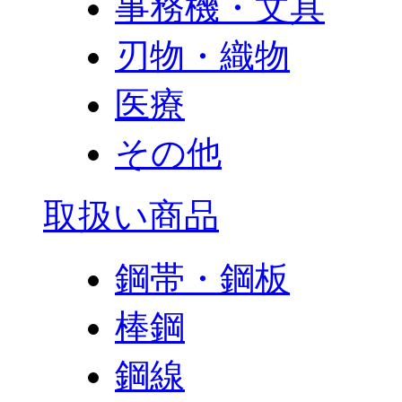
事務機・文具
刃物・織物
医療
その他
取扱い商品
鋼帯・鋼板
棒鋼
鋼線