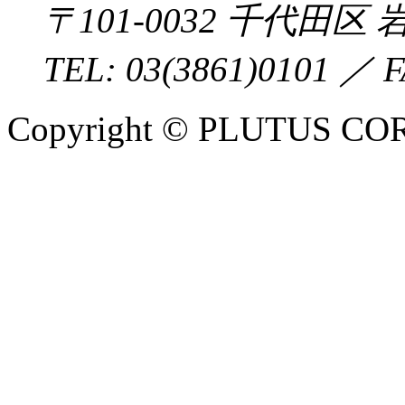
〒
101-0032
千代田区
岩
TEL:
03(3861)0101
／ F
Copyright © PLUTUS COR