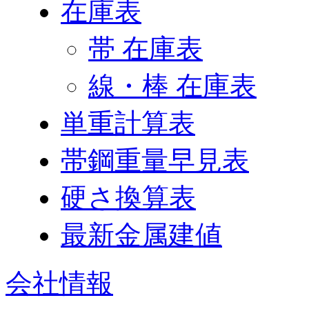
在庫表
帯 在庫表
線・棒 在庫表
単重計算表
帯鋼重量早見表
硬さ換算表
最新金属建値
会社情報