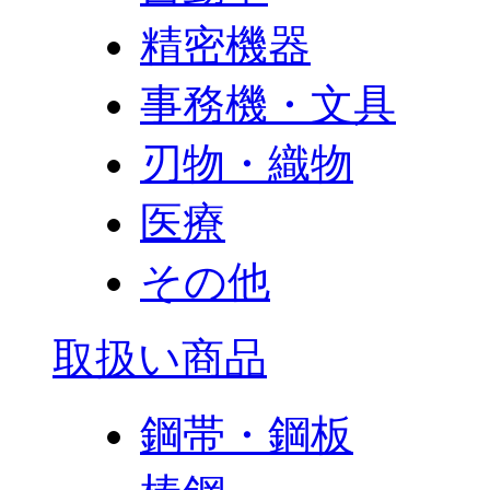
精密機器
事務機・文具
刃物・織物
医療
その他
取扱い商品
鋼帯・鋼板