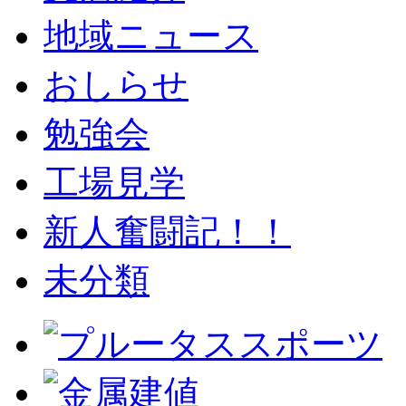
地域ニュース
おしらせ
勉強会
工場見学
新人奮闘記！！
未分類