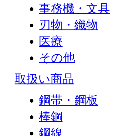
事務機・文具
刃物・織物
医療
その他
取扱い商品
鋼帯・鋼板
棒鋼
鋼線