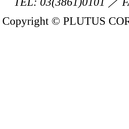
TEL:
03(3861)0101
／ F
Copyright © PLUTUS COR