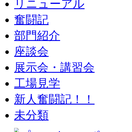
リニューアル
奮闘記
部門紹介
座談会
展示会・講習会
工場見学
新人奮闘記！！
未分類