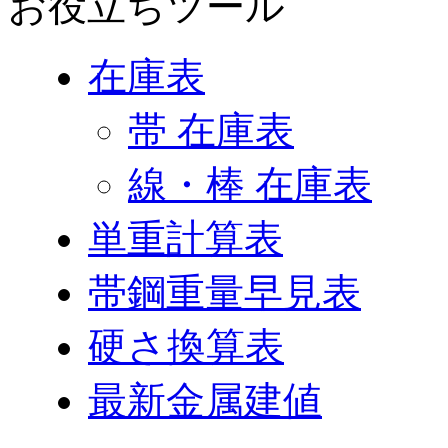
お役立ちツール
在庫表
帯 在庫表
線・棒 在庫表
単重計算表
帯鋼重量早見表
硬さ換算表
最新金属建値