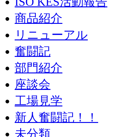
ISO KES活動報告
商品紹介
リニューアル
奮闘記
部門紹介
座談会
工場見学
新人奮闘記！！
未分類