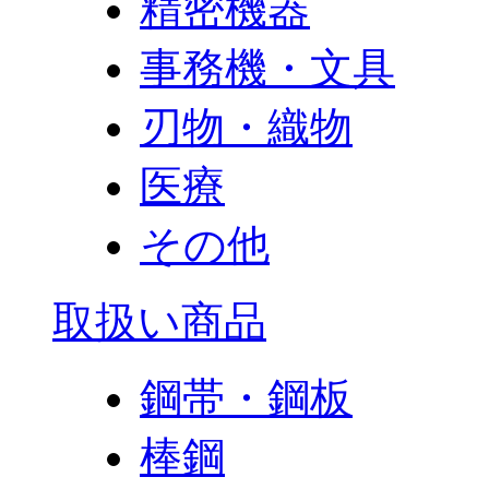
精密機器
事務機・文具
刃物・織物
医療
その他
取扱い商品
鋼帯・鋼板
棒鋼