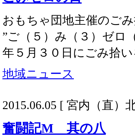
おもちゃ団地主催のごみ
”ご（５）み（３）ゼロ
年５月３０日にごみ拾い
地域ニュース
2015.06.05
[ 宮内（直）北
奮闘記M 其の八