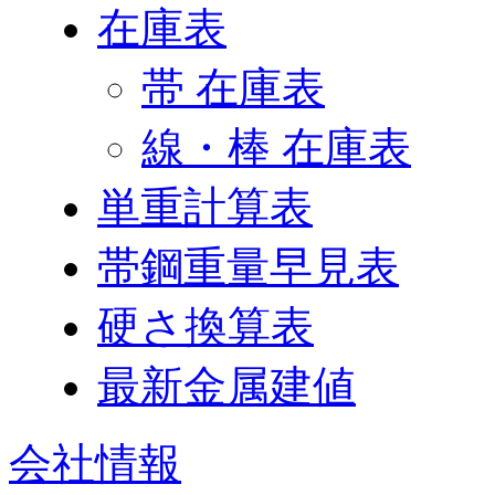
在庫表
帯 在庫表
線・棒 在庫表
単重計算表
帯鋼重量早見表
硬さ換算表
最新金属建値
会社情報