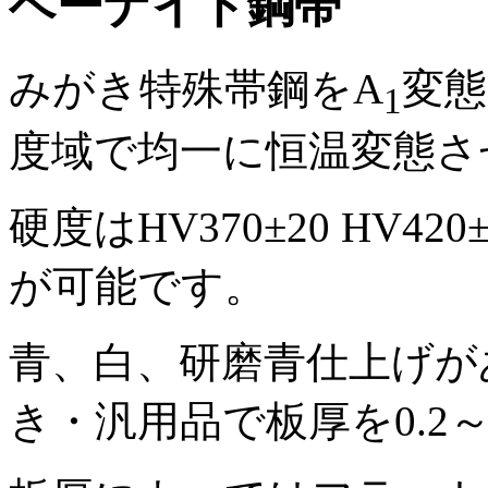
ベーナイト鋼帯
みがき特殊帯鋼をA
変態
1
度域で均一に恒温変態さ
硬度はHV370±20 HV42
が可能です。
青、白、研磨青仕上げがあ
き・汎用品で板厚を0.2