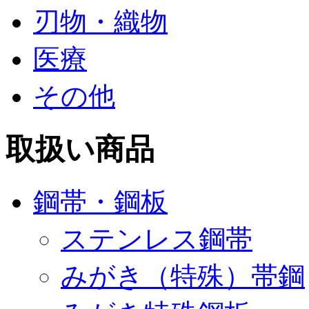
刃物・織物
医療
その他
取扱い商品
鋼帯・鋼板
ステンレス鋼帯
みがき（特殊）帯鋼