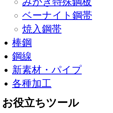
みがき特殊鋼板
ベーナイト鋼帯
焼入鋼帯
棒鋼
鋼線
新素材・パイプ
各種加工
お役立ちツール