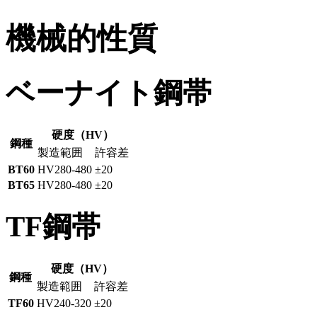
機械的性質
ベーナイト鋼帯
硬度（HV）
鋼種
製造範囲
許容差
BT60
HV280-480
±20
BT65
HV280-480
±20
TF鋼帯
硬度（HV）
鋼種
製造範囲
許容差
TF60
HV240-320
±20