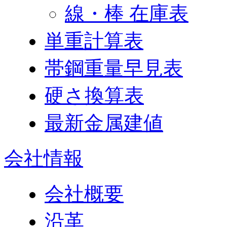
線・棒 在庫表
単重計算表
帯鋼重量早見表
硬さ換算表
最新金属建値
会社情報
会社概要
沿革