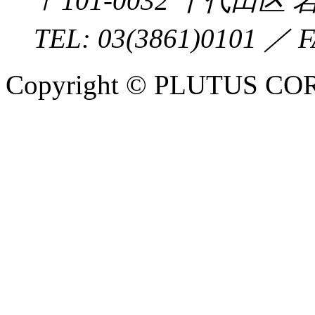
〒
101-0032
千代田区
岩
TEL:
03(3861)0101
／ F
Copyright © PLUTUS COR