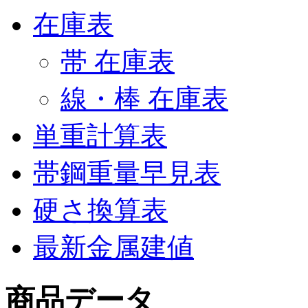
在庫表
帯 在庫表
線・棒 在庫表
単重計算表
帯鋼重量早見表
硬さ換算表
最新金属建値
商品データ