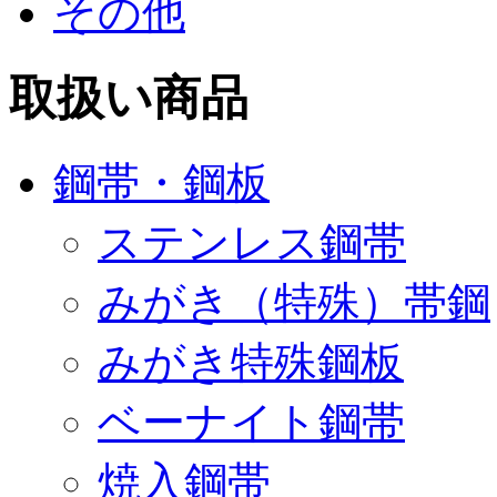
その他
取扱い商品
鋼帯・鋼板
ステンレス鋼帯
みがき（特殊）帯鋼
みがき特殊鋼板
ベーナイト鋼帯
焼入鋼帯