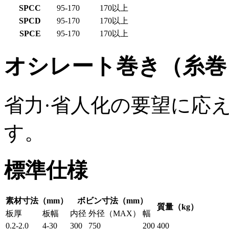
SPCC
95-170
170以上
SPCD
95-170
170以上
SPCE
95-170
170以上
オシレート巻き（糸巻
省力·省人化の要望に応
す。
標準仕様
素材寸法（mm）
ボビン寸法（mm）
質量（kg）
板厚
板幅
内径
外径（MAX）
幅
0.2-2.0
4-30
300
750
200
400