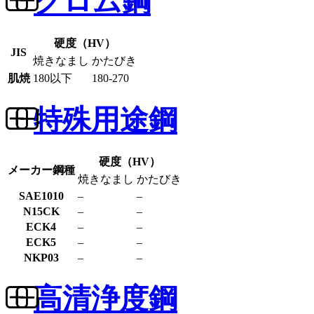
クロム鋼
硬度（HV）
JIS
焼きなまし
かたびき
肌焼
180以下
180-270
特殊用途鋼
硬度（HV）
メーカー鋼種
焼きなまし
かたびき
SAE1010
–
–
N15CK
–
–
ECK4
–
–
ECK5
–
–
NKP03
–
–
高清浄度鋼