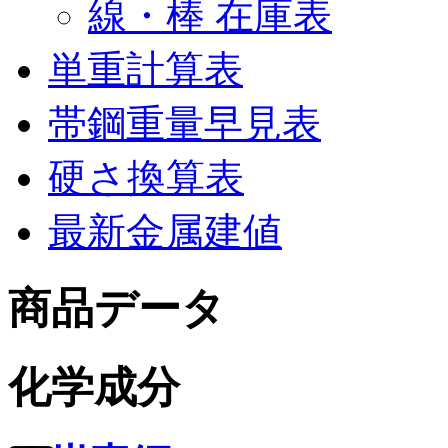
線・棒 在庫表
単重計算表
帯鋼重量早見表
硬さ換算表
最新金属建値
商品データ
化学成分