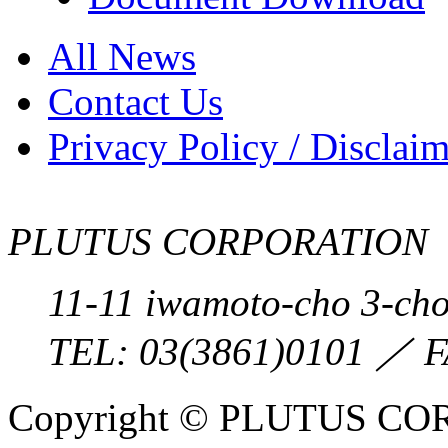
All News
Contact Us
Privacy Policy / Disclai
PLUTUS CORPORATION
11-11 iwamoto-cho 3-ch
TEL:
03(3861)0101
／ F
Copyright © PLUTUS COR