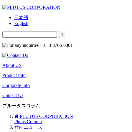
日本語
English
About US
Product Info
Corporate Info
Contact Us
プルータスコラム
PLUTUS CORPORATION
Plutus Column
社内ニュース