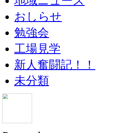
地域ニュース
おしらせ
勉強会
工場見学
新人奮闘記！！
未分類