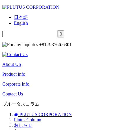
日本語
English
About US
Product Info
Corporate Info
Contact Us
プルータスコラム
PLUTUS CORPORATION
Plutus Column
おしらせ