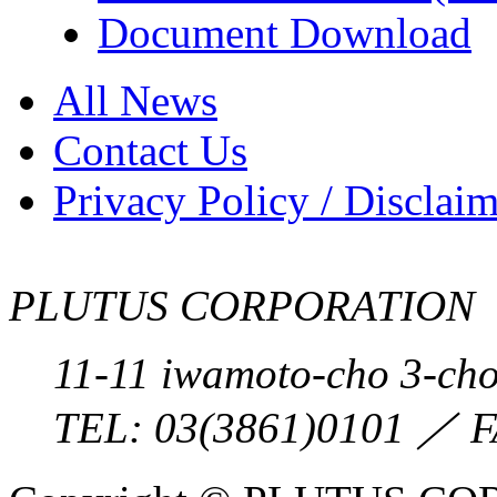
Document Download
All News
Contact Us
Privacy Policy / Disclai
PLUTUS CORPORATION
11-11 iwamoto-cho 3-ch
TEL:
03(3861)0101
／ F